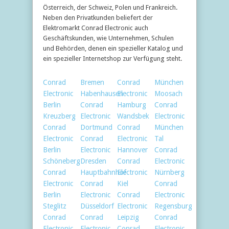
Österreich, der Schweiz, Polen und Frankreich.
Neben den Privatkunden beliefert der
Elektromarkt Conrad Electronic auch
Geschäftskunden, wie Unternehmen, Schulen
und Behörden, denen ein spezieller Katalog und
ein spezieller Internetshop zur Verfügung steht.
Conrad
Bremen
Conrad
München
Electronic
Habenhausen
Electronic
Moosach
Berlin
Conrad
Hamburg
Conrad
Kreuzberg
Electronic
Wandsbek
Electronic
Conrad
Dortmund
Conrad
München
Electronic
Conrad
Electronic
Tal
Berlin
Electronic
Hannover
Conrad
Schöneberg
Dresden
Conrad
Electronic
Conrad
Hauptbahnhof
Electronic
Nürnberg
Electronic
Conrad
Kiel
Conrad
Berlin
Electronic
Conrad
Electronic
Steglitz
Düsseldorf
Electronic
Regensburg
Conrad
Conrad
Leipzig
Conrad
Electronic
Electronic
Conrad
Electronic