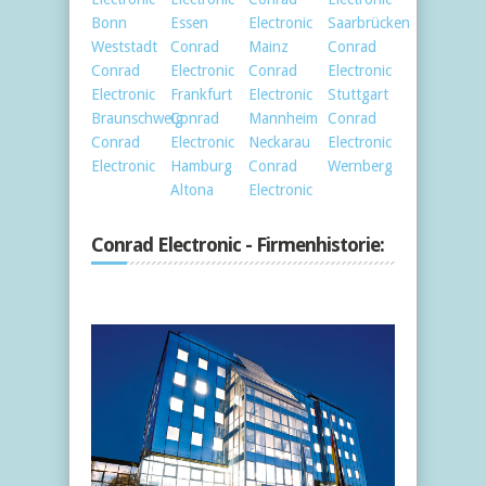
Bonn
Essen
Electronic
Saarbrücken
Weststadt
Conrad
Mainz
Conrad
Conrad
Electronic
Conrad
Electronic
Electronic
Frankfurt
Electronic
Stuttgart
Braunschweig
Conrad
Mannheim
Conrad
Conrad
Electronic
Neckarau
Electronic
Electronic
Hamburg
Conrad
Wernberg
Altona
Electronic
Conrad Electronic - Firmenhistorie: